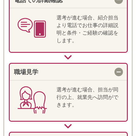
当社では登録スタッフの皆様のことを
「フェロー」とお呼びしています。
"Fellow(フェロー)" は、「仲間・同士」とい
った意味があります。
「皆様と仲間として一緒にお仕事をしてい
きたい」そんな思いから"Fellow"という言葉
が生まれました。
また、仲間という言葉どおり、ご就業いた
だく皆様には、当社の一員として、「プロ
フェッショナル」と しての意識を持って、
就業していただきたいと思っております。
皆様のご活躍が、しゅふの雇用を増やす一
歩ともなりますので、どうぞ宜しくお願い
いたします。