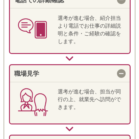
当社では登録スタッフの皆様のことを
「フェロー」とお呼びしています。
"Fellow(フェロー)" は、「仲間・同士」とい
った意味があります。
「皆様と仲間として一緒にお仕事をしてい
きたい」そんな思いから"Fellow"という言葉
が生まれました。
また、仲間という言葉どおり、ご就業いた
だく皆様には、当社の一員として、「プロ
フェッショナル」と しての意識を持って、
就業していただきたいと思っております。
皆様のご活躍が、しゅふの雇用を増やす一
歩ともなりますので、どうぞ宜しくお願い
いたします。