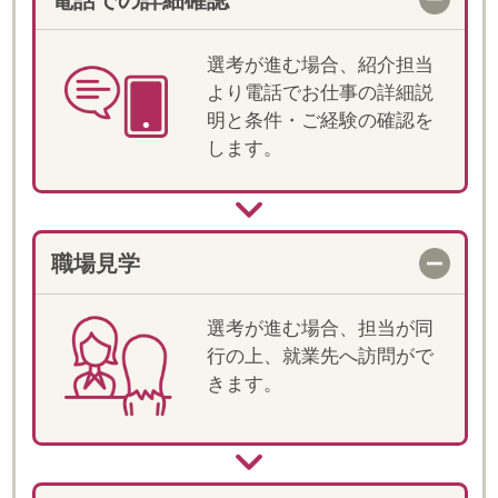
当社では登録スタッフの皆様のことを
「フェロー」とお呼びしています。
"Fellow(フェロー)" は、「仲間・同士」とい
った意味があります。
「皆様と仲間として一緒にお仕事をしてい
きたい」そんな思いから"Fellow"という言葉
が生まれました。
また、仲間という言葉どおり、ご就業いた
だく皆様には、当社の一員として、「プロ
フェッショナル」と しての意識を持って、
就業していただきたいと思っております。
皆様のご活躍が、しゅふの雇用を増やす一
歩ともなりますので、どうぞ宜しくお願い
いたします。