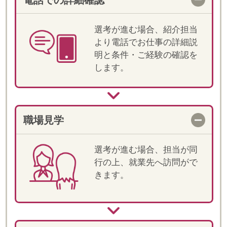
当社では登録スタッフの皆様のことを
「フェロー」とお呼びしています。
"Fellow(フェロー)" は、「仲間・同士」とい
った意味があります。
「皆様と仲間として一緒にお仕事をしてい
きたい」そんな思いから"Fellow"という言葉
が生まれました。
また、仲間という言葉どおり、ご就業いた
だく皆様には、当社の一員として、「プロ
フェッショナル」と しての意識を持って、
就業していただきたいと思っております。
皆様のご活躍が、しゅふの雇用を増やす一
歩ともなりますので、どうぞ宜しくお願い
いたします。