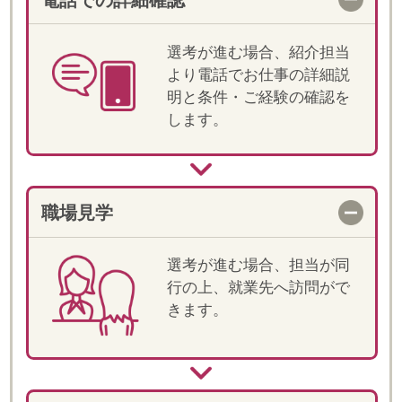
当社では登録スタッフの皆様のことを
「フェロー」とお呼びしています。
"Fellow(フェロー)" は、「仲間・同士」とい
った意味があります。
「皆様と仲間として一緒にお仕事をしてい
きたい」そんな思いから"Fellow"という言葉
が生まれました。
また、仲間という言葉どおり、ご就業いた
だく皆様には、当社の一員として、「プロ
フェッショナル」と しての意識を持って、
就業していただきたいと思っております。
皆様のご活躍が、しゅふの雇用を増やす一
歩ともなりますので、どうぞ宜しくお願い
いたします。