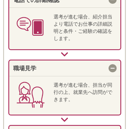
当社では登録スタッフの皆様のことを
「フェロー」とお呼びしています。
"Fellow(フェロー)" は、「仲間・同士」とい
った意味があります。
「皆様と仲間として一緒にお仕事をしてい
きたい」そんな思いから"Fellow"という言葉
が生まれました。
また、仲間という言葉どおり、ご就業いた
だく皆様には、当社の一員として、「プロ
フェッショナル」と しての意識を持って、
就業していただきたいと思っております。
皆様のご活躍が、しゅふの雇用を増やす一
歩ともなりますので、どうぞ宜しくお願い
いたします。