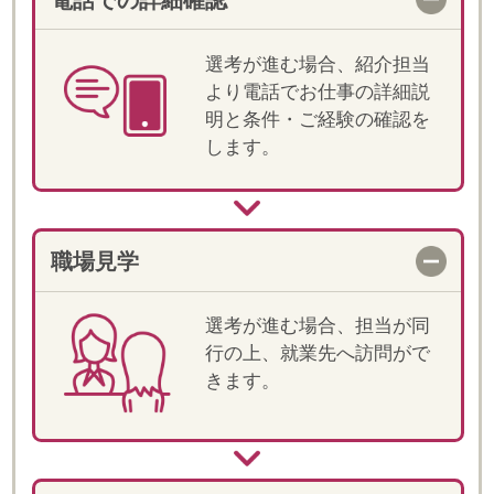
当社では登録スタッフの皆様のことを
「フェロー」とお呼びしています。
"Fellow(フェロー)" は、「仲間・同士」とい
った意味があります。
「皆様と仲間として一緒にお仕事をしてい
きたい」そんな思いから"Fellow"という言葉
が生まれました。
また、仲間という言葉どおり、ご就業いた
だく皆様には、当社の一員として、「プロ
フェッショナル」と しての意識を持って、
就業していただきたいと思っております。
皆様のご活躍が、しゅふの雇用を増やす一
歩ともなりますので、どうぞ宜しくお願い
いたします。